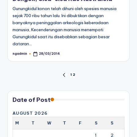
Gunungkidul konon telah dihuni oleh spesies manusia
sejak 700 ribu tahun lalu. Ini dibuktikan dengan
banyaknya peninggalan arkeologis keberadaan
manusia, Kecenderungan manusia menempati
Gunungkidul saat itu disebabkan sebagian besar
dataran…
ngadmin
28/03/2014
Posted
by
Posts
1
2
PREVIOUS
PAGE
pagination
Date of Post
AUGUST 2026
M
T
W
T
F
S
S
1
2