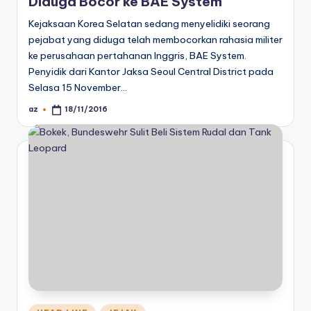
Diduga Bocor ke BAE System
Kejaksaan Korea Selatan sedang menyelidiki seorang
pejabat yang diduga telah membocorkan rahasia militer
ke perusahaan pertahanan Inggris, BAE System.
Penyidik dari Kantor Jaksa Seoul Central District pada
Selasa 15 November…
az
18/11/2016
Posted
by