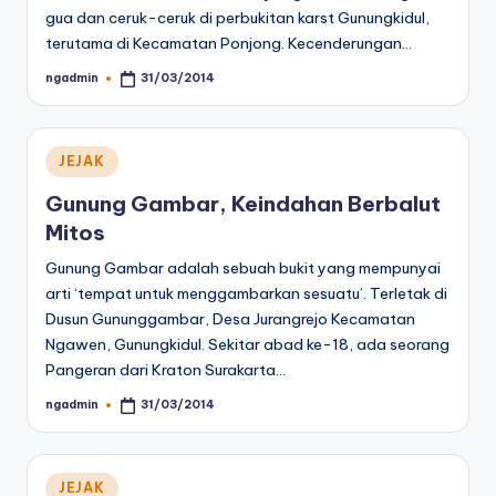
gua dan ceruk-ceruk di perbukitan karst Gunungkidul,
terutama di Kecamatan Ponjong. Kecenderungan…
ngadmin
31/03/2014
Posted
by
Posted
JEJAK
in
Gunung Gambar, Keindahan Berbalut
Mitos
Gunung Gambar adalah sebuah bukit yang mempunyai
arti ‘tempat untuk menggambarkan sesuatu’. Terletak di
Dusun Gununggambar, Desa Jurangrejo Kecamatan
Ngawen, Gunungkidul. Sekitar abad ke-18, ada seorang
Pangeran dari Kraton Surakarta…
ngadmin
31/03/2014
Posted
by
Posted
JEJAK