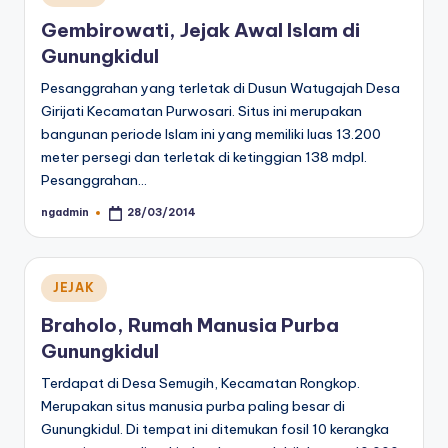
in
Gembirowati, Jejak Awal Islam di
Gunungkidul
Pesanggrahan yang terletak di Dusun Watugajah Desa
Girijati Kecamatan Purwosari. Situs ini merupakan
bangunan periode Islam ini yang memiliki luas 13.200
meter persegi dan terletak di ketinggian 138 mdpl.
Pesanggrahan…
ngadmin
28/03/2014
Posted
by
Posted
JEJAK
in
Braholo, Rumah Manusia Purba
Gunungkidul
Terdapat di Desa Semugih, Kecamatan Rongkop.
Merupakan situs manusia purba paling besar di
Gunungkidul. Di tempat ini ditemukan fosil 10 kerangka