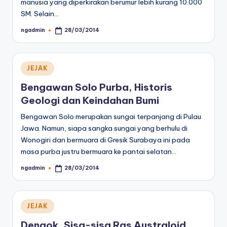
manusia yang diperkirakan berumur lebih kurang 10.000
SM. Selain…
ngadmin
28/03/2014
Posted
by
Posted
JEJAK
in
Bengawan Solo Purba, Historis
Geologi dan Keindahan Bumi
Bengawan Solo merupakan sungai terpanjang di Pulau
Jawa. Namun, siapa sangka sungai yang berhulu di
Wonogiri dan bermuara di Gresik Surabaya ini pada
masa purba justru bermuara ke pantai selatan…
ngadmin
28/03/2014
Posted
by
Posted
JEJAK
in
Dengok, Sisa-sisa Ras Australoid