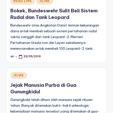
Posted
HEAD LINE
JEJAK
in
Bokek, Bundeswehr Sulit Beli Sistem
Rudal dan Tank Leopard
Bundeswehr atau Angkatan Darat Jerman kekurangan
dana untuk membeli sebuah sistem pertahanan rudal
taktis canggih dan tank Leopard-2. Menteri
Pertahanan Ursula von der Leyen sebelumnya
merencanakan untuk membeli 100 Leopard-2 tank…
az
23/05/2016
Posted
by
Posted
JEJAK
in
Jejak Manusia Purba di Gua
Gunungkidul
Gunungkidul telah dihuni oleh manusia sejak ribuan
tahun. Banyak ditemukan bukti-bukti arkeologis
keberadaan manusia tersebut yang ditemukan di gua-