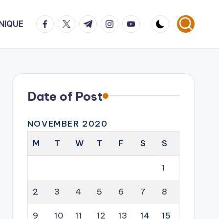
facebook.com
twitter.com
t.me
instagram.com
youtube.com
NIQUE
Date of Post
NOVEMBER 2020
M
T
W
T
F
S
S
1
2
3
4
5
6
7
8
9
10
11
12
13
14
15