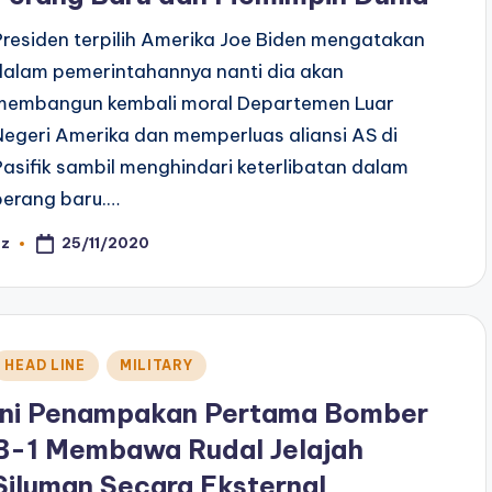
Presiden terpilih Amerika Joe Biden mengatakan
dalam pemerintahannya nanti dia akan
membangun kembali moral Departemen Luar
Negeri Amerika dan memperluas aliansi AS di
Pasifik sambil menghindari keterlibatan dalam
perang baru.…
25/11/2020
az
osted
y
Posted
HEAD LINE
MILITARY
n
Ini Penampakan Pertama Bomber
B-1 Membawa Rudal Jelajah
Siluman Secara Eksternal