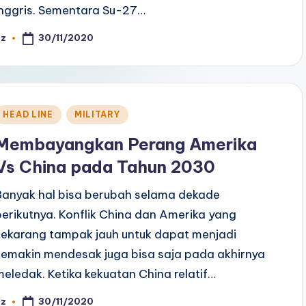
Inggris. Sementara Su-27…
30/11/2020
az
osted
y
Posted
HEAD LINE
MILITARY
n
Membayangkan Perang Amerika
Vs China pada Tahun 2030
Banyak hal bisa berubah selama dekade
berikutnya. Konflik China dan Amerika yang
sekarang tampak jauh untuk dapat menjadi
semakin mendesak juga bisa saja pada akhirnya
meledak. Ketika kekuatan China relatif…
30/11/2020
az
osted