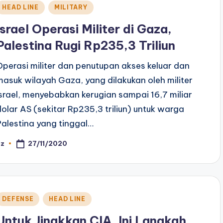
Posted
HEAD LINE
MILITARY
n
Israel Operasi Militer di Gaza,
Palestina Rugi Rp235,3 Triliun
Operasi militer dan penutupan akses keluar dan
masuk wilayah Gaza, yang dilakukan oleh militer
Israel, menyebabkan kerugian sampai 16,7 miliar
dolar AS (sekitar Rp235,3 triliun) untuk warga
Palestina yang tinggal…
27/11/2020
az
osted
y
Posted
DEFENSE
HEAD LINE
n
Untuk Jinakkan CIA, Ini Langkah