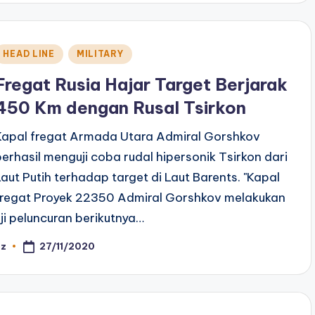
Posted
HEAD LINE
MILITARY
n
Fregat Rusia Hajar Target Berjarak
450 Km dengan Rusal Tsirkon
Kapal fregat Armada Utara Admiral Gorshkov
berhasil menguji coba rudal hipersonik Tsirkon dari
Laut Putih terhadap target di Laut Barents. "Kapal
fregat Proyek 22350 Admiral Gorshkov melakukan
uji peluncuran berikutnya…
27/11/2020
az
osted
y