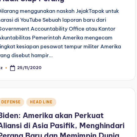
Dilarang menggunakan naskah JejakTapak untuk
narasi di YouTube Sebuah laporan baru dari
Government Accountability Office atau Kantor
Akuntabilitas Pemerintah Amerika mengecam
tingkat kesiapan pesawat tempur militer Amerika
yang disebut hampir…
25/11/2020
az
osted
y
Posted
DEFENSE
HEAD LINE
n
Biden: Amerika akan Perkuat
Aliansi di Asia Pasifik, Menghindari
Perang Baru dan Memimpin Dunia