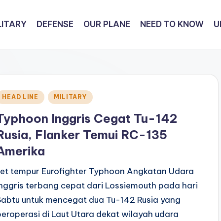
LITARY
DEFENSE
OUR PLANE
NEED TO KNOW
U
Posted
HEAD LINE
MILITARY
n
Typhoon Inggris Cegat Tu-142
Rusia, Flanker Temui RC-135
Amerika
Jet tempur Eurofighter Typhoon Angkatan Udara
Inggris terbang cepat dari Lossiemouth pada hari
Sabtu untuk mencegat dua Tu-142 Rusia yang
beroperasi di Laut Utara dekat wilayah udara