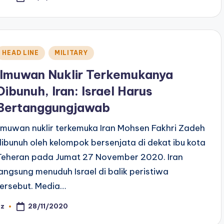
y
Posted
HEAD LINE
MILITARY
n
Ilmuwan Nuklir Terkemukanya
Dibunuh, Iran: Israel Harus
Bertanggungjawab
Ilmuwan nuklir terkemuka Iran Mohsen Fakhri Zadeh
dibunuh oleh kelompok bersenjata di dekat ibu kota
Teheran pada Jumat 27 November 2020. Iran
langsung menuduh Israel di balik peristiwa
tersebut. Media…
28/11/2020
az
osted
y