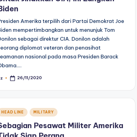
Biden
Presiden Amerika terpilih dari Partai Demokrat Joe
Biden mempertimbangkan untuk menunjuk Tom
Donilon sebagai direktur CIA. Donilon adalah
seorang diplomat veteran dan penasihat
keamanan nasional pada masa Presiden Barack
Obama.…
26/11/2020
az
osted
y
Posted
HEAD LINE
MILITARY
n
Sebagian Pesawat Militer Amerika
Tidak Siap Perang