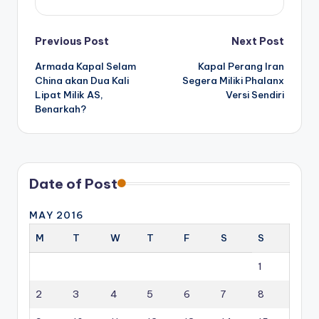
Post
Previous Post
Next Post
Armada Kapal Selam
Kapal Perang Iran
navigation
China akan Dua Kali
Segera Miliki Phalanx
Lipat Milik AS,
Versi Sendiri
Benarkah?
Date of Post
MAY 2016
M
T
W
T
F
S
S
1
2
3
4
5
6
7
8