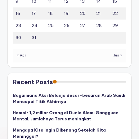
9
10
11
12
13
14
15
16
17
18
19
20
21
22
23
24
25
26
27
28
29
30
31
« Apr
Jun »
Recent Posts
Bagaimana Aksi Belanja Besar-besaran Arab Saudi
Mencapai Titik Akhirnya
Hampir 1,2 miliar Orang di Dunia Alami Gangguan
Mental, Jumlahnya Terus meningkat
Mengapa Kita Ingin Dikenang Setelah Kita
Meninggal?