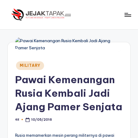
Skip
to
J
Fly
content
Like
e
An
j
Eagle
-
a
Fight
Posted
k
MILITARY
Like
in
t
A
Pawai Kemenangan
Falcon
a
Rusia Kembali Jadi
p
Ajang Pamer Senjata
a
k
az
10/05/2016
Posted
by
Rusia memamerkan mesin perang militernya di pawai