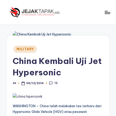
Skip
to
J
Fly
content
Like
e
An
j
Eagle
-
a
Posted
MILITARY
Fight
in
k
Like
China Kembali Uji Jet
t
A
Hypersonic
Falcon
a
p
12
az
06/12/2014
Posted
by
a
k
WASHINGTON – China telah melakukan tes terbaru dari
Hypersonic Glide Vehicle (HGV) atau pesawat