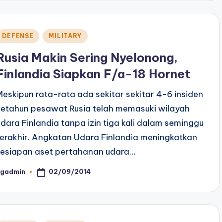
Posted
DEFENSE
MILITARY
n
Rusia Makin Sering Nyelonong,
Finlandia Siapkan F/a-18 Hornet
Meskipun rata-rata ada sekitar sekitar 4-6 insiden
setahun pesawat Rusia telah memasuki wilayah
udara Finlandia tanpa izin tiga kali dalam seminggu
terakhir. Angkatan Udara Finlandia meningkatkan
kesiapan aset pertahanan udara…
02/09/2014
ngadmin
osted
y