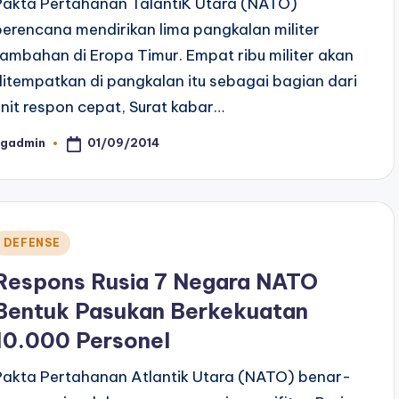
Pakta Pertahanan TalantiK Utara (NATO)
berencana mendirikan lima pangkalan militer
tambahan di Eropa Timur. Empat ribu militer akan
ditempatkan di pangkalan itu sebagai bagian dari
unit respon cepat, Surat kabar…
01/09/2014
ngadmin
osted
y
Posted
DEFENSE
n
Respons Rusia 7 Negara NATO
Bentuk Pasukan Berkekuatan
10.000 Personel
Pakta Pertahanan Atlantik Utara (NATO) benar-