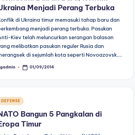
Ukraina Menjadi Perang Terbuka
Konflik di Ukraina timur memasuki tahap baru dan
berkembang menjadi perang terbuka. Pasukan
Anti-Kiev telah meluncurkan serangan balasan
yang melibatkan pasukan reguler Rusia dan
merangsek di sejumlah kota seperti Novoazovsk,…
01/09/2014
ngadmin
osted
y
Posted
DEFENSE
n
NATO Bangun 5 Pangkalan di
Eropa Timur