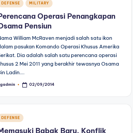
Posted
DEFENSE
MILITARY
n
Perencana Operasi Penangkapan
Osama Pensiun
Nama William McRaven menjadi salah satu ikon
dalam pasukan Komando Operasi Khusus Amerika
Serikat. Dia adalah salah satu perencana operasi
khusus 2 Mei 2011 yang berakhir tewasnya Osama
Bin Ladin.…
02/09/2014
ngadmin
osted
y
Posted
DEFENSE
n
Memasuki Babak Baru, Konflik