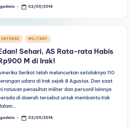
02/09/2014
ngadmin
osted
y
Posted
DEFENSE
MILITARY
n
Edan! Sehari, AS Rata-rata Habis
Rp900 M di Irak!
Amerika Serikat telah meluncurkan setidaknya 110
serangan udara di Irak sejak 8 Agustus. Dan saat
ini ratusan penasihat militer dan personil lainnya
berada di daerah tersebut untuk membantu Irak
dalam…
02/09/2014
ngadmin
osted
y