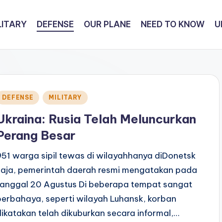
LITARY
DEFENSE
OUR PLANE
NEED TO KNOW
U
Posted
DEFENSE
MILITARY
n
Ukraina: Rusia Telah Meluncurkan
Perang Besar
951 warga sipil tewas di wilayahhanya diDonetsk
saja, pemerintah daerah resmi mengatakan pada
tanggal 20 Agustus Di beberapa tempat sangat
berbahaya, seperti wilayah Luhansk, korban
dikatakan telah dikuburkan secara informal,…