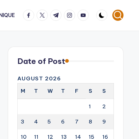
facebook.com
twitter.com
t.me
instagram.com
youtube.com
NIQUE
Date of Post
AUGUST 2026
M
T
W
T
F
S
S
1
2
3
4
5
6
7
8
9
10
11
12
13
14
15
16