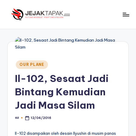
Skip
to
J
Fly
content
Like
e
An
j
Eagle
-
a
Fight
Posted
k
OUR PLANE
Like
in
t
A
Il-102, Sesaat Jadi
Falcon
a
Bintang Kemudian
p
Jadi Masa Silam
a
k
az
12/04/2016
Posted
by
Il-102 disampaikan oleh desain Ilyushin di musim panas